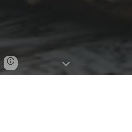
Van september tot juni
gaan we naar de
...KSA!!!