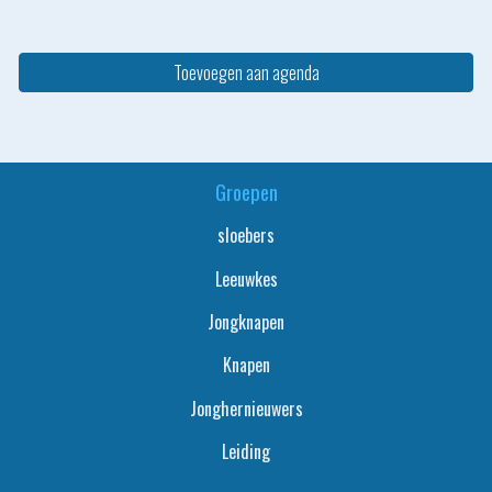
Toevoegen aan agenda
Groepen
sloebers
L
eeuwkes
J
ongknapen
K
napen
J
onghernieuwers
L
eiding