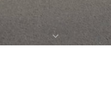
et refrein van de Vlaamse Leeuw, het officiële volkslied van de Vlaamse
etekst van KSA Nationaal vinden we terug: “KSA is een Vlaamse beweging:
jn voor het overgrote deel Vlamingen en in het verleden was ze erg sterk
ers behandeld te worden. Meewerken aan een rechtvaardiger wereld was en
t noemen van buiten kennen:
men, de fiere Vlaamse Leeuw,