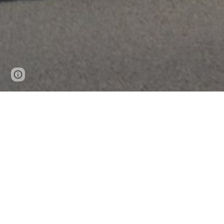
Google Sites
Report abuse
Tijdens de openingsformatie zingen wij altijd de eerste strofe en h
Gemeenschap. Dit omdat KSA een Vlaamse jeugdbeweging is. In de visi
haar werking situeert zich helemaal binnen Vlaanderen, haar leden zi
verbonden met de strijd van de Vlamingen om als gelijkwaardige burg
is een belangrijke drijfveer in de beweging.”
Onderstaande tekst moet iedereen die zich lid van KSA Nieuwkerken wil
“Zij zullen hem niet tem